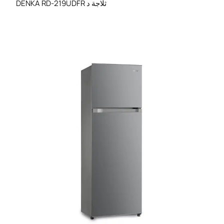
DENKA RD-219UDFR ثلاجة د