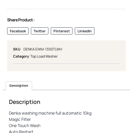
Share Product :
Facebook
Twitter
Pinterest
LinkedIn
SKU
DENKA EWM-1300TLWH
Category
Top Load Washer
Description
Description
Denka washing machine full automatic 10kg
Magic Filter
One Touch Wash
Auto Restart