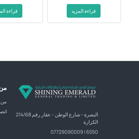
قراءة المزيد
قراءة الم
من 
من 
اتصل
البصرة - شارع الوطن - عقار رقم 214/68
الكزارة
6550 | 07729090009