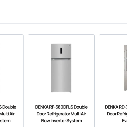
S Double
DENKA RF-580DFLS Double
DENKA RD-
ulti Air
Door Refrigerator Multi Air
Door Refri
ystem
Flow Inverter System
Ev