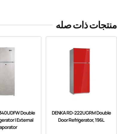
منتجات ذات صله
340UDFW Double
DENKA RD-222UGRM Double
gerator | External
Door Refrigerator, 196L
aporator