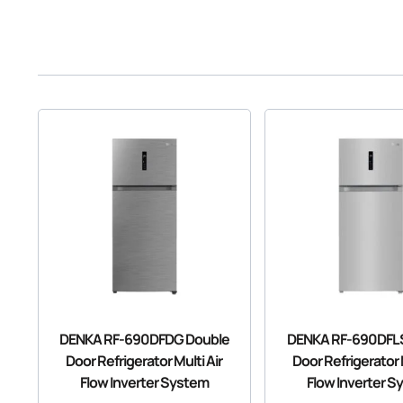
DENKA RF-690DFDG Double
DENKA RF-690DFL
Door Refrigerator Multi Air
Door Refrigerator M
Flow Inverter System
Flow Inverter S