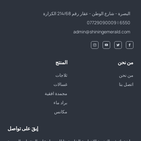
البصرة - شارع الوطن - عقار رقم 214/68 الكزارة
6550 | 07729090009
admin@shiningemerald.com
من نحن
المنتج
من نحن
ثلاجات
اتصل بنا
غسالات
مجمدة افقية
براد ماء
مكانس
إبقَ على تواصل