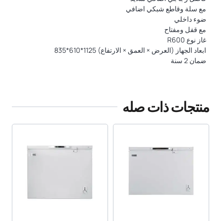
مع سلة وقاطع شبكي اضافي
ضوء داخلي
مع قفل ومفتاح
غاز نوع R600
ابعاد الجهاز (العرض × العمق × الارتفاع) 1125*610*835
ضمان 2 سنة
منتجات ذات صله