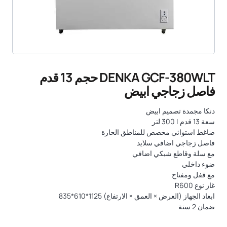
DENKA GCF-380WLT حجم 13 قدم
فاصل زجاجي ابيض
دنكا مجمدة تصميم ابيض
سعة 13 قدم | 300 لتر
ضاغط استوائي مخصص للمناطق الحارة
فاصل زجاجي اضافي سلايد
مع سلة وقاطع شبكي اضافي
ضوء داخلي
مع قفل ومفتاح
غاز نوع R600
ابعاد الجهاز (العرض × العمق × الارتفاع) 1125*610*835
ضمان 2 سنة