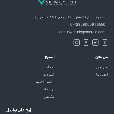
البصرة - شارع الوطن - عقار رقم 214/68 الكزارة
6550 | 07729090009
admin@shiningemerald.com
من نحن
المنتج
من نحن
ثلاجات
اتصل بنا
غسالات
مجمدة افقية
براد ماء
مكانس
إبقَ على تواصل