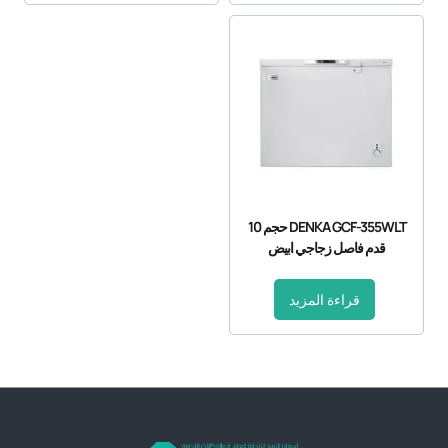
DENKA GCF-355WLT حجم 10
قدم فاصل زجاجي ابيض
قراءة المزيد