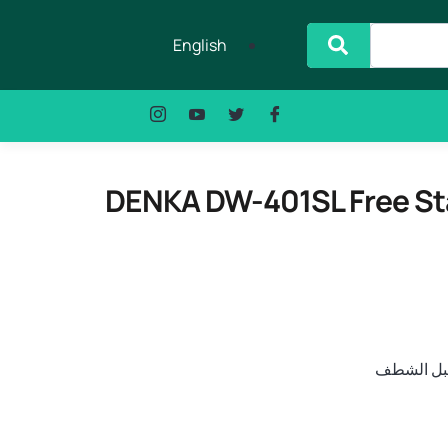
English
DENKA DW-401SL Free Sta