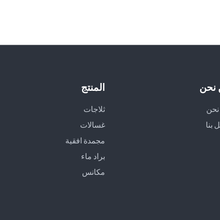
نحن
المنتج
نحن
ثلاجات
 بنا
غسالات
مجمدة افقية
براد ماء
مكانس