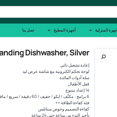
جهزة المنزلية
أجهزة المطبخ
تصل بنا
nding Dishwasher, Silver
إعادة تشغيل ذاتي
لوحة تحكم الكترونية مع شاشة عرض ليد
سلة أدوات المائدة
قفل الأطفال
14 إعداد متنوع
6 برامج : مكثّف / ايكو / خفيف / 60 دقيقة / سريع / ماقبل الشطف
فئة كفاءة الطاقة ++
كفاءة التصميم وحوض ستانلس
تأخير البدء من ساعة حتى 24 ساعة